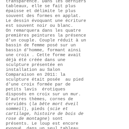
transparence. Dans les derniers
tableaux, elle se fait plus
épaisse et délimite le plus
souvent des formes en applat.
Le dessin évoquant une écriture
est souvent noir ou blanc.
On remarquera dans les quatre
premières peintures la présence
d'un couple. Couple réduit à un
bassin de femme posé sur un
bassin d'homme, formant ainsi
une croix . Cette forme avait
déjà été créée dans une
sculpture présentée en
installation au Salon
Comparaison en 2011: la
sculpture était posée au pied
d'une croix formée par de
petits lavis érotiques
disposés en croix sur un mur.
D'autres thèmes,
cornes de
cervidés (
la bête mort éveil
sommeil
), pieds (
scie et
cartilage, histoire de bois de
rose de montagne
) sont
présents. Le loup est encore
evoqué, dans un seul tableau,