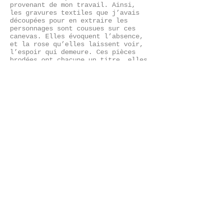
provenant de mon travail. Ainsi,
les gravures textiles que j’avais
découpées pour en extraire les
personnages sont cousues sur ces
canevas. Elles évoquent l’absence,
et la rose qu’elles laissent voir,
l’espoir qui demeure. Ces pièces
brodées ont chacune un titre, elles
évoquent des petites poésies, des
haïkus plastiques.
Il en va ainsi des toutes dernières
pièces. L’ultime, intitulée
« Rien », ne possède plus le
moindre brin de canevas. Comme un
point d’orgue, elle signifie le
passé toujours présent, délavé
comme dévidé d’avoir été tant dit,
devenu autre peut-être dans mon
esprit, dans mon cœur. La femme
repliée a maintenant invaginé le
loup, elle est lézard.
Septembre 2019