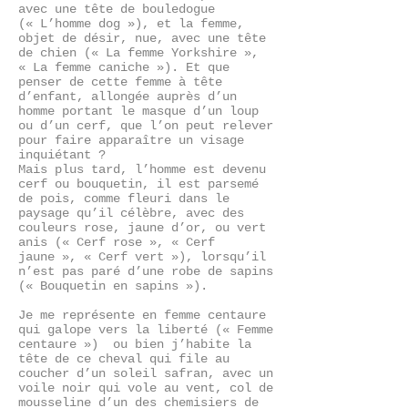
avec une tête de bouledogue
(« L’homme dog »), et la femme,
objet de désir, nue, avec une tête
de chien (« La femme Yorkshire »,
« La femme caniche »). Et que
penser de cette femme à tête
d’enfant, allongée auprès d’un
homme portant le masque d’un loup
ou d’un cerf, que l’on peut relever
pour faire apparaître un visage
inquiétant ?
Mais plus tard, l’homme est devenu
cerf ou bouquetin, il est parsemé
de pois, comme fleuri dans le
paysage qu’il célèbre, avec des
couleurs rose, jaune d’or, ou vert
anis (« Cerf rose », « Cerf
jaune », « Cerf vert »), lorsqu’il
n’est pas paré d’une robe de sapins
(« Bouquetin en sapins »).
Je me représente en femme centaure
qui galope vers la liberté (« Femme
centaure ») ou bien j’habite la
tête de ce cheval qui file au
coucher d’un soleil safran, avec un
voile noir qui vole au vent, col de
mousseline d’un des chemisiers de