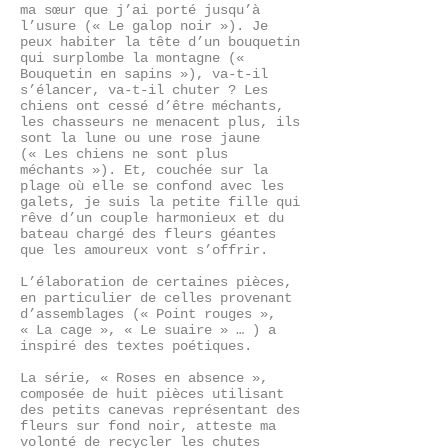
ma sœur que j’ai porté jusqu’à
l’usure (« Le galop noir »). Je
peux habiter la tête d’un bouquetin
qui surplombe la montagne («
Bouquetin en sapins »), va-t-il
s’élancer, va-t-il chuter ? Les
chiens ont cessé d’être méchants,
les chasseurs ne menacent plus, ils
sont la lune ou une rose jaune
(« Les chiens ne sont plus
méchants »). Et, couchée sur la
plage où elle se confond avec les
galets, je suis la petite fille qui
rêve d’un couple harmonieux et du
bateau chargé des fleurs géantes
que les amoureux vont s’offrir.
L’élaboration de certaines pièces,
en particulier de celles provenant
d’assemblages (« Point rouges »,
« La cage », « Le suaire » … ) a
inspiré des textes poétiques.
La série, « Roses en absence »,
composée de huit pièces utilisant
des petits canevas représentant des
fleurs sur fond noir, atteste ma
volonté de recycler les chutes