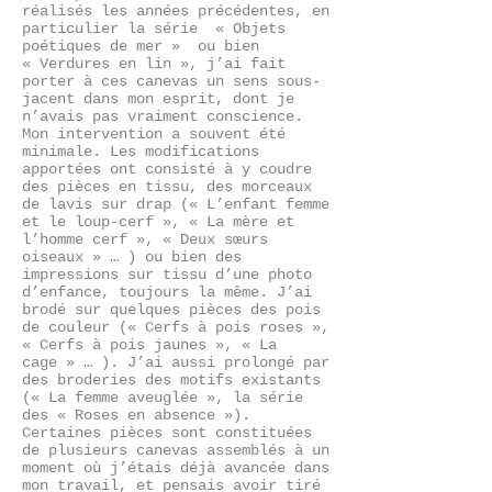
réalisés les années précédentes, en
particulier la série « Objets
poétiques de mer » ou bien
« Verdures en lin », j’ai fait
porter à ces canevas un sens sous-
jacent dans mon esprit, dont je
n’avais pas vraiment conscience.
Mon intervention a souvent été
minimale. Les modifications
apportées ont consisté à y coudre
des pièces en tissu, des morceaux
de lavis sur drap (« L’enfant femme
et le loup-cerf », « La mère et
l’homme cerf », « Deux sœurs
oiseaux » … ) ou bien des
impressions sur tissu d’une photo
d’enfance, toujours la même. J’ai
brodé sur quelques pièces des pois
de couleur (« Cerfs à pois roses »,
« Cerfs à pois jaunes », « La
cage » … ). J’ai aussi prolongé par
des broderies des motifs existants
(« La femme aveuglée », la série
des « Roses en absence »).
Certaines pièces sont constituées
de plusieurs canevas assemblés à un
moment où j’étais déjà avancée dans
mon travail, et pensais avoir tiré